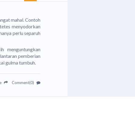
angat mahal. Contoh
si tetes menyodorkan
hanya perlu separuh
ebih menguntungkan
 lantaran pemberian
kai gulma tumbuh.
re
Comment(0)