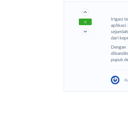
Irigasi 
0
aplikasi
sejumlah
dari kep
Dengan 
dibandin
pupuk de
K