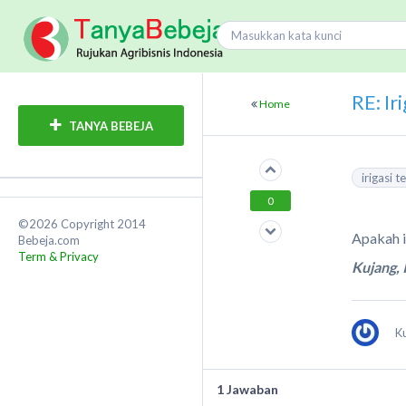
RE: Ir
Home
TANYA BEBEJA
irigasi t
0
©2026 Copyright 2014
Apakah i
Bebeja.com
Term & Privacy
Kujang,
K
1
Jawaban