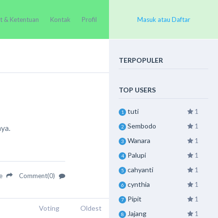
t & Ketentuan
Kontak
Profil
Masuk atau Daftar
TERPOPULER
TOP USERS
tuti
1
1
Sembodo
1
ya.
2
Wanara
1
3
Palupi
1
4
cahyanti
1
5
re
Comment(0)
cynthia
1
6
Pipit
1
7
Voting
Oldest
Jajang
1
8