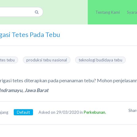
Tentang Kami
Syara
igasi Tetes Pada Tebu
etes tebu
produksi tebu nasional
teknologi budidaya tebu
rigasi tetes diterapkan pada penanaman tebu? Mohon penjelasann
 Indramayu, Jawa Barat
Sha
ujang
Default
Asked on 29/03/2020 in
Perkebunan.