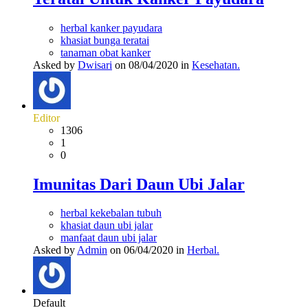
herbal kanker payudara
khasiat bunga teratai
tanaman obat kanker
Asked by
Dwisari
on 08/04/2020 in
Kesehatan.
Editor
1306
1
0
Imunitas Dari Daun Ubi Jalar
herbal kekebalan tubuh
khasiat daun ubi jalar
manfaat daun ubi jalar
Asked by
Admin
on 06/04/2020 in
Herbal.
Default