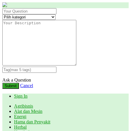
Ask a Question
Cancel
Submit
Sign In
Agribisnis
Alat dan Mesin
Energi
Hama dan Penyakit
Herbal