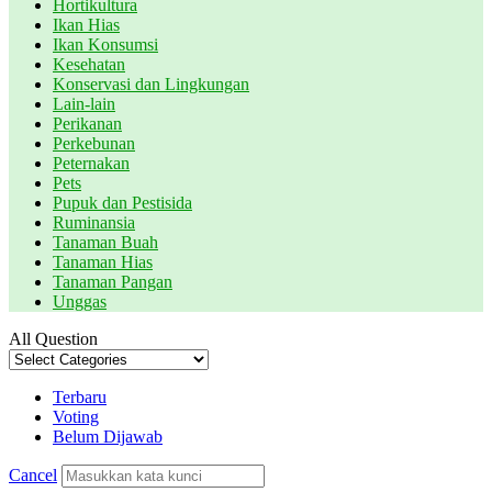
Hortikultura
Ikan Hias
Ikan Konsumsi
Kesehatan
Konservasi dan Lingkungan
Lain-lain
Perikanan
Perkebunan
Peternakan
Pets
Pupuk dan Pestisida
Ruminansia
Tanaman Buah
Tanaman Hias
Tanaman Pangan
Unggas
All Question
Terbaru
Voting
Belum Dijawab
Cancel