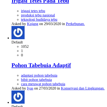
Irigasi Tetes Pada Tebu
irigasi tetes tebu
produksi tebu nasional
teknologi budidaya tebu
Asked by
Kujang
on 29/03/2020 in
Perkebunan.
Default
1052
1
0
Pohon Tabebuia Adaptif
adaptasi pohon tabebuia
bibit pohon tabebuia
cara merawat pohon tabebuia
Asked by
Iyas
on 27/03/2020 in
Konservasi dan Lingkungan.
Default