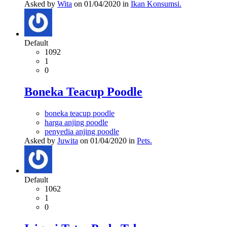
Asked by
Wita
on 01/04/2020 in
Ikan Konsumsi.
Default
1092
1
0
Boneka Teacup Poodle
boneka teacup poodle
harga anjing poodle
penyedia anjing poodle
Asked by
Juwita
on 01/04/2020 in
Pets.
Default
1062
1
0