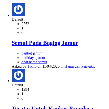
Default
2752
1
0
Semut Pada Baglog Jamur
baglog jamur
budidaya jamur
obat hama semut
Asked by
Tikno
on 11/04/2020 in
Hama dan Penyakit.
Default
1294
1
0
Teratai Untuk Kanker Payudara