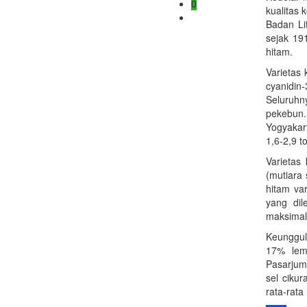
0
kualitas 
Badan Li
sejak 19
hitam.
Varietas
cyanidin-
Seluruhn
pekebun.
Yogyakart
1,6-2,9 t
Varietas
(mutiara
hitam va
yang dil
maksimal,
Keunggul
17% lema
Pasarjuma
sel ciku
rata-rata