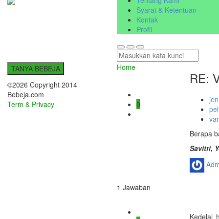
Tentang Kami
Syarat & Ketentuan
Kontak
Profil
Home
TANYA BEBEJA
RE: V
©2026 Copyright 2014
Bebeja.com
jen
Term & Privacy
0
pe
var
Berapa b
Savitri,
Adm
1
Jawaban
Kedelai 