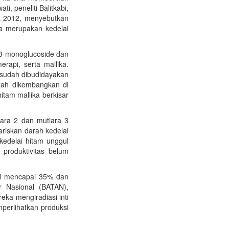
i, peneliti Balitkabi,
a 2012, menyebutkan
ya merupakan kedelai
n-3-monoglucoside dan
erapi, serta mallika.
 sudah dibudidayakan
elah dikembangkan di
itam mallika berkisar
iara 2 dan mutiara 3
ariskan darah kedelai
 kedelai hitam unggul
 produktivitas belum
ggi mencapai 35% dan
r Nasional (BATAN),
eka mengiradiasi inti
mperlihatkan produksi