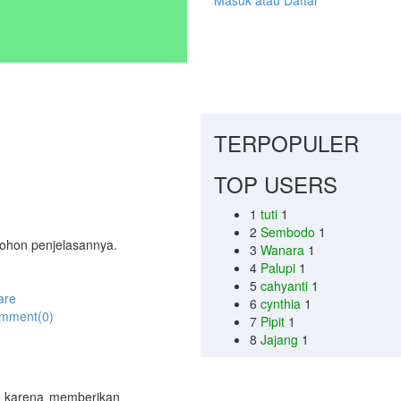
Masuk atau Daftar
TERPOPULER
TOP USERS
1
tuti
1
2
Sembodo
1
Mohon penjelasannya.
3
Wanara
1
4
Palupi
1
5
cahyanti
1
are
6
cynthia
1
mment(0)
7
Pipit
1
8
Jajang
1
p karena memberikan