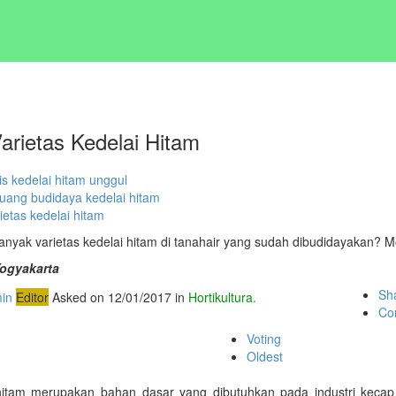
arietas Kedelai Hitam
is kedelai hitam unggul
luang budidaya kedelai hitam
ietas kedelai hitam
anyak varietas kedelai hitam di tanahair yang sudah dibudidayakan? 
 Yogyakarta
Sh
in
Editor
Asked on 12/01/2017 in
Hortikultura.
Co
Voting
Oldest
hitam merupakan bahan dasar yang dibutuhkan pada industri keca