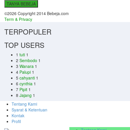
TANYA BEBEJA
©2026 Copyright 2014 Bebeja.com
Term & Privacy
TERPOPULER
TOP USERS
1
tuti
1
2
Sembodo
1
3
Wanara
1
4
Palupi
1
5
cahyanti
1
6
cynthia
1
7
Pipit
1
8
Jajang
1
Tentang Kami
Syarat & Ketentuan
Kontak
Profil