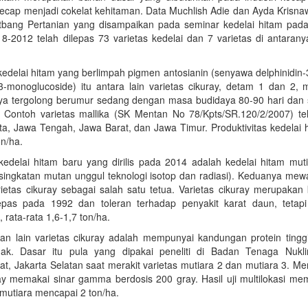
kecap menjadi cokelat kehitaman. Data Muchlish Adie dan Ayda Krisnawat
tbang Pertanian yang disampaikan pada seminar kedelai hitam pad
18-2012 telah dilepas 73 varietas kedelai dan 7 varietas di antaran
 kedelai hitam yang berlimpah pigmen antosianin (senyawa delphinidi
3-monoglucoside) itu antara lain varietas cikuray, detam 1 dan 2, m
ya tergolong berumur sedang dengan masa budidaya 80-90 hari dan
 Contoh varietas mallika (SK Mentan No 78/Kpts/SR.120/2/2007) t
a, Jawa Tengah, Jawa Barat, dan Jawa Timur. Produktivitas kedelai h
on/ha.
 kedelai hitam baru yang dirilis pada 2014 adalah kedelai hitam mut
 singkatan mutan unggul teknologi isotop dan radiasi). Keduanya mew
rietas cikuray sebagai salah satu tetua. Varietas cikuray merupakan
epas pada 1992 dan toleran terhadap penyakit karat daun, tetapi
 rata-rata 1,6-1,7 ton/ha.
an lain varietas cikuray adalah mempunyai kandungan protein tin
k. Dasar itu pula yang dipakai peneliti di Badan Tenaga Nukli
t, Jakarta Selatan saat merakit varietas mutiara 2 dan mutiara 3. Mer
ray memakai sinar gamma berdosis 200 gray. Hasil uji multilokasi me
 mutiara mencapai 2 ton/ha.