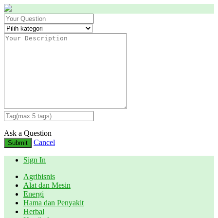
Ask a Question
Cancel
Submit
Sign In
Agribisnis
Alat dan Mesin
Energi
Hama dan Penyakit
Herbal