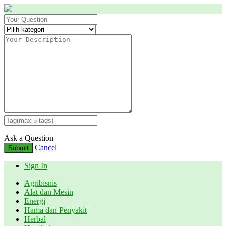
Ask a Question
Cancel
Submit
Sign In
Agribisnis
Alat dan Mesin
Energi
Hama dan Penyakit
Herbal