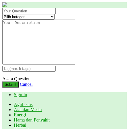
Ask a Question
Cancel
Submit
Sign In
Agribisnis
Alat dan Mesin
Energi
Hama dan Penyakit
Herbal