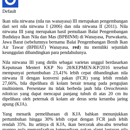
Default
Ikan nila nirwana (nila ras wanayasa) III merupakan pengembangan
dari seri nila nirwana I (2006) dan nila nirwana II (2011). Nila
nirwana III yang merupakan hasil pemuliaan Balai Pengembangan
Budidaya Ikan Nila dan Mas (BPBINM) di Wanayasa, Purwakarta,
Jawa Barat (sebelumnya bernama Balai Pengembangan Benih Ikan
Air Tawar (BPBIAT) Wanayasa,
red
) itu memiliki sejumlah
keunggulan dibandingkan para pendahulunya.
Nila nirwana III yang dirilis sebagai varietas unggul berdasarkan
Keputusan Menteri KKP No 28/KEPMEN-KP/2016 tersebut
mempunyai pertumbuhan 23,41% lebih cepat dibandingkan nila
nirwana II dengan konversi pakan (FCR) yang lebih rendah
27,66%, bila dipelihara di kolam berair tenang pada pengujian
multisistem. Persentase itu tidak berbeda jauh bila
Oreochromis
niloticus
yang dapat mencapai panjang tubuh di atas 20 cm itu
dipelihara oleh peternak di kolam air deras serta keramba jaring
apung (KJA).
Yang menarik pemeliharaan di KJA bahkan menunjukkan
pertumbuhan hingga 30% lebih cepat dengan FCR jauh lebih
rendah 35%. Itu artinya di KJA, ikan bercorak abu-abu tersebut
mampu pula memanfaatkan ketersediaan pakan alami lantaran nila