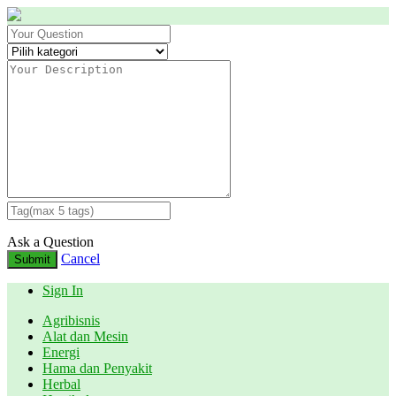
Ask a Question
Cancel
Submit
Sign In
Agribisnis
Alat dan Mesin
Energi
Hama dan Penyakit
Herbal