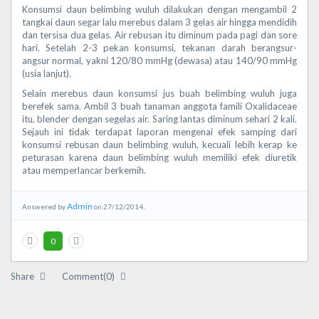
Konsumsi daun belimbing wuluh dilakukan dengan mengambil 2
tangkai daun segar lalu merebus dalam 3 gelas air hingga mendidih
dan tersisa dua gelas. Air rebusan itu diminum pada pagi dan sore
hari. Setelah 2-3 pekan konsumsi, tekanan darah berangsur-
angsur normal, yakni 120/80 mmHg (dewasa) atau 140/90 mmHg
(usia lanjut).
Selain merebus daun konsumsi jus buah belimbing wuluh juga
berefek sama. Ambil 3 buah tanaman anggota famili Oxalidaceae
itu, blender dengan segelas air. Saring lantas diminum sehari 2 kali.
Sejauh ini tidak terdapat laporan mengenai efek samping dari
konsumsi rebusan daun belimbing wuluh, kecuali lebih kerap ke
peturasan karena daun belimbing wuluh memiliki efek diuretik
atau memperlancar berkemih.
Admin
Answered by
on 27/12/2014..
0
Share
Comment(0)