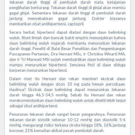
tekanan darah tinggi di pembuluh darah mata, ketajaman
penglihatan berkurang. Tekanan darah tinggi di ginjal akan memicu
gagal ginjal. Sementara tekanan darah tinggi di pembuluh darah
jantung menyebabkan gagal jantung. Dokter biasanya
memberikan obat antihipertensi, captopril.
Secara herbal, hipertensi dapat diatasi dengan daun belimbing
wuluh. Riset ilmiah dan banyak bukti empiris menunjukkan bahwa
daun belimbing wuluh mujarab membantu menurunkan tekanan
darah tinggi. Peneliti di Balai Besar Penelitian dan Pengembangan
Pascapanen Pertanian, Dra Hernani MSc, Ir Christina Winarti MA,
dan Ir Tri Marwati MSi sudah membuktikan daun belimbing wuluh
mampu menurunkan hipertensi. Senyawa fitol di daun diduga
berperan menurunkan hipertensi.
Dalam riset itu Hernani dan rekan memberi ekstrak daun
belimbing wuluh dengan dosis 33 mg pada hewan percobaan.
Hasilnya? Ekstrak daun belimbing dapat menurunkan tekanan
darah hingga 46,5-54,5 mmHg. Sebab itu Hernani dan rekan
merekomendasikan daun belimbing wuluh untuk diteliti lebih lanjut
sebagai obat antihipertensi.
Penurunan tekanan darah sangat besar pengaruhnya. Penurunan
tekanan darah sistolik sebesar 10-12 mmHg dan diastolik 5-6
mmHg, mengurangi risiko terkena stroke hingga 18%, 16% jantung
koroner, 21% kematian akibat pecah pembuluh darah.