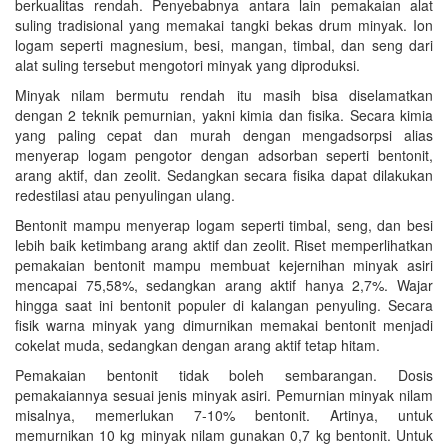
berkualitas rendah. Penyebabnya antara lain pemakaian alat
suling tradisional yang memakai tangki bekas drum minyak. Ion
logam seperti magnesium, besi, mangan, timbal, dan seng dari
alat suling tersebut mengotori minyak yang diproduksi.
Minyak nilam bermutu rendah itu masih bisa diselamatkan
dengan 2 teknik pemurnian, yakni kimia dan fisika. Secara kimia
yang paling cepat dan murah dengan mengadsorpsi alias
menyerap logam pengotor dengan adsorban seperti bentonit,
arang aktif, dan zeolit. Sedangkan secara fisika dapat dilakukan
redestilasi atau penyulingan ulang.
Bentonit mampu menyerap logam seperti timbal, seng, dan besi
lebih baik ketimbang arang aktif dan zeolit. Riset memperlihatkan
pemakaian bentonit mampu membuat kejernihan minyak asiri
mencapai 75,58%, sedangkan arang aktif hanya 2,7%. Wajar
hingga saat ini bentonit populer di kalangan penyuling. Secara
fisik warna minyak yang dimurnikan memakai bentonit menjadi
cokelat muda, sedangkan dengan arang aktif tetap hitam.
Pemakaian bentonit tidak boleh sembarangan. Dosis
pemakaiannya sesuai jenis minyak asiri. Pemurnian minyak nilam
misalnya, memerlukan 7-10% bentonit. Artinya, untuk
memurnikan 10 kg minyak nilam gunakan 0,7 kg bentonit. Untuk