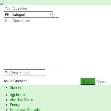
Ask a Question
Submit
Cancel
Sign In
Agribisnis
Alat dan Mesin
Energi
Hama dan Penyakit