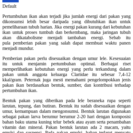
Default
Pertumbuhan ikan akan terjadi jika jumlah energi dari pakan yang
dikonsumsi lebih besar daripada yang dibutuhkan ikan untuk
pemeliharaan tubuh harian. Jika energi pakan kurang dari kebutuhan
ikan untuk proses tumbuh dan berkembang, maka jaringan tubuh
akan dikatabolisme menjadi tambahan energi. Sebab itu
pula pemberian pakan yang salah dapat membuat waktu panen
menjadi mundur.
Pemberian pakan perlu disesuaikan dengan umur lele. Kesesuaian
itu untuk menjamin pertumbuhan optimal. Berbagai riset
memperlihatkan kebutuhan energi yang perlu terkandung dalam
pakan untuk anggota keluarga Clariidae itu sebesar 7,4-12
kkal/gram. Peternak juga mesti memahami pengelompokkan jenis
pakan ikan berdasarkan bentuk, sumber, dan kontribusi terhadap
pertumbuhan ikan.
Bentuk pakan yang diberikan pada lele beraneka rupa seperti
larutan, tepung, dan butiran. Bentuk itu sudah disesuaikan dengan
umur, kemampuan dalam mengonsumsi. Bentuk larutan digunakan
sebagai pakan larva berumur berumur 2-20 hari dengan komposisi
bahan baku utama kuning telur bebek atau ayam serta penambahan
vitamin dan mineral. Pakan bentuk larutan ada 2 macam, yaitu
emulsi dan suspensi. Pada pakan emulsi, bahan terlarut menyatu