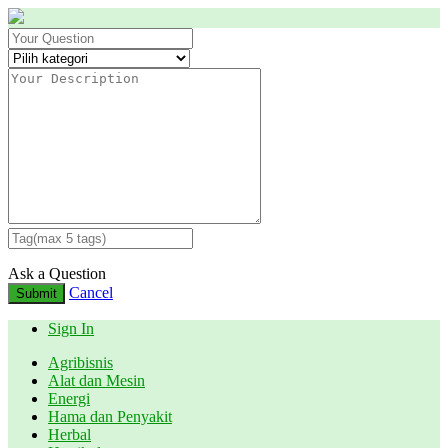
Ask a Question
Cancel
Submit
Sign In
Agribisnis
Alat dan Mesin
Energi
Hama dan Penyakit
Herbal