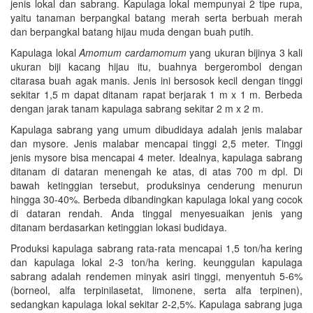
jenis lokal dan sabrang. Kapulaga lokal mempunyai 2 tipe rupa,
yaitu tanaman berpangkal batang merah serta berbuah merah
dan berpangkal batang hijau muda dengan buah putih.
Kapulaga lokal
Amomum cardamomum
yang ukuran bijinya 3 kali
ukuran biji kacang hijau itu, buahnya bergerombol dengan
citarasa buah agak manis. Jenis ini bersosok kecil dengan tinggi
sekitar 1,5 m dapat ditanam rapat berjarak 1 m x 1 m. Berbeda
dengan jarak tanam kapulaga sabrang sekitar 2 m x 2 m.
Kapulaga sabrang yang umum dibudidaya adalah jenis malabar
dan mysore. Jenis malabar mencapai tinggi 2,5 meter. Tinggi
jenis mysore bisa mencapai 4 meter. Idealnya, kapulaga sabrang
ditanam di dataran menengah ke atas, di atas 700 m dpl. Di
bawah ketinggian tersebut, produksinya cenderung menurun
hingga 30-40%. Berbeda dibandingkan kapulaga lokal yang cocok
di dataran rendah. Anda tinggal menyesuaikan jenis yang
ditanam berdasarkan ketinggian lokasi budidaya.
Produksi kapulaga sabrang rata-rata mencapai 1,5 ton/ha kering
dan kapulaga lokal 2-3 ton/ha kering. keunggulan kapulaga
sabrang adalah rendemen minyak asiri tinggi, menyentuh 5-6%
(borneol, alfa terpinilasetat, limonene, serta alfa terpinen),
sedangkan kapulaga lokal sekitar 2-2,5%. Kapulaga sabrang juga