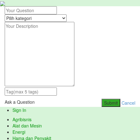
Ask a Question
Submit
Cancel
Sign In
Agribisnis
Alat dan Mesin
Energi
Hama dan Penyakit