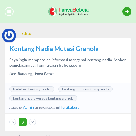
Editor
Kentang Nadia Mutasi Granola
Saya ingin memperoleh informasi mengenai kentang nadia. Mohon
penjelasannya. Terimakasih
bebeja.com
Uce, Bandung, Jawa Barat
budidaya kentang nadia
kentang nadia mutasi granola
kentang nadia versus kentang granola
Admin
Hortikultura
Asked by
on 16/08/2017 in
.
0