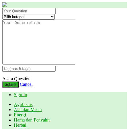
Ask a Question
Cancel
Submit
Sign In
Agribisnis
Alat dan Mesin
Energi
Hama dan Penyakit
Herbal