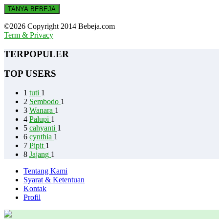
TANYA BEBEJA
©2026 Copyright 2014 Bebeja.com
Term & Privacy
TERPOPULER
TOP USERS
1
tuti
1
2
Sembodo
1
3
Wanara
1
4
Palupi
1
5
cahyanti
1
6
cynthia
1
7
Pipit
1
8
Jajang
1
Tentang Kami
Syarat & Ketentuan
Kontak
Profil