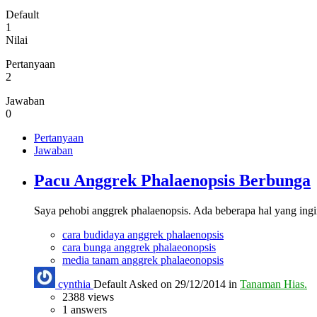
Default
1
Nilai
Pertanyaan
2
Jawaban
0
Pertanyaan
Jawaban
Pacu Anggrek Phalaenopsis Berbunga
Saya pehobi anggrek phalaenopsis. Ada beberapa hal yang in
cara budidaya anggrek phalaenopsis
cara bunga anggrek phalaeonopsis
media tanam anggrek phalaeonopsis
cynthia
Default
Asked on 29/12/2014 in
Tanaman Hias.
2388
views
1
answers