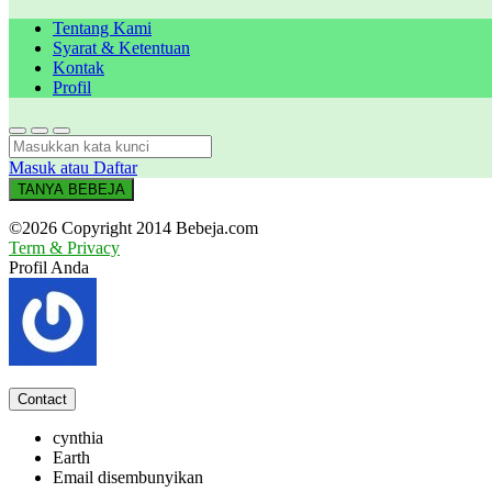
Tentang Kami
Syarat & Ketentuan
Kontak
Profil
Masuk atau Daftar
TANYA BEBEJA
©2026 Copyright 2014 Bebeja.com
Term & Privacy
Profil Anda
Contact
cynthia
Earth
Email disembunyikan