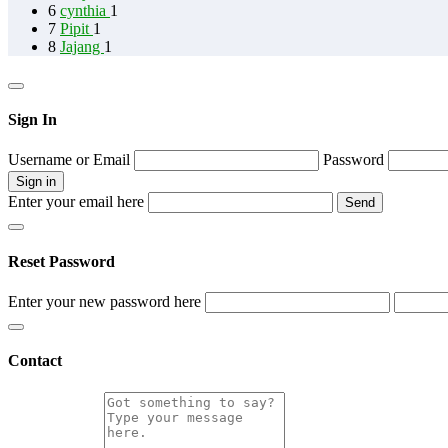
6
cynthia
1
7
Pipit
1
8
Jajang
1
Sign In
Username or Email
Password
Enter your email here
Reset Password
Enter your new password here
Contact