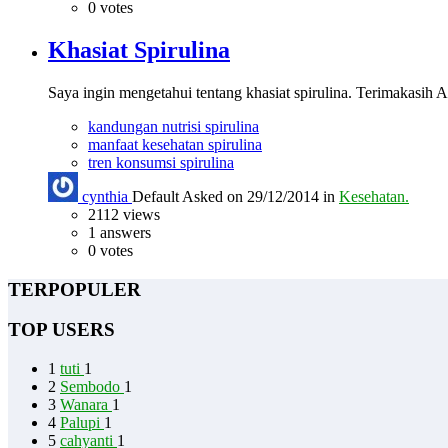
0
votes
Khasiat Spirulina
Saya ingin mengetahui tentang khasiat spirulina. Terimakasih
kandungan nutrisi spirulina
manfaat kesehatan spirulina
tren konsumsi spirulina
cynthia
Default
Asked on 29/12/2014 in
Kesehatan.
2112
views
1
answers
0
votes
TERPOPULER
TOP USERS
1
tuti
1
2
Sembodo
1
3
Wanara
1
4
Palupi
1
5
cahyanti
1