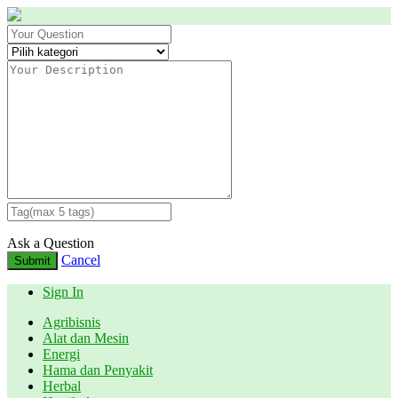
Ask a Question
Cancel
Submit
Sign In
Agribisnis
Alat dan Mesin
Energi
Hama dan Penyakit
Herbal