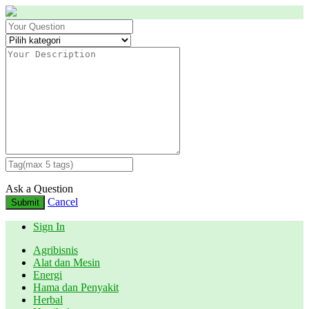
Ask a Question
Cancel
Submit
Sign In
Agribisnis
Alat dan Mesin
Energi
Hama dan Penyakit
Herbal