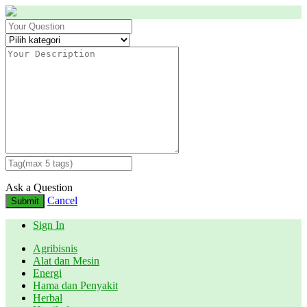
Ask a Question
Cancel
Submit
Sign In
Agribisnis
Alat dan Mesin
Energi
Hama dan Penyakit
Herbal