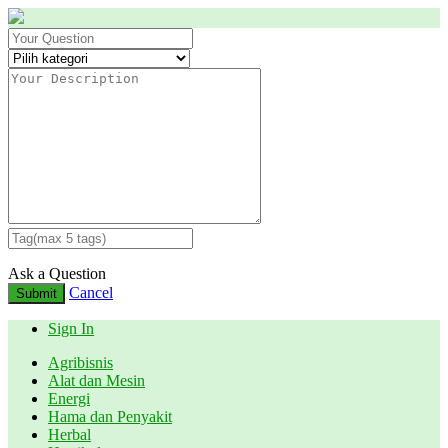
Ask a Question
Cancel
Submit
Sign In
Agribisnis
Alat dan Mesin
Energi
Hama dan Penyakit
Herbal