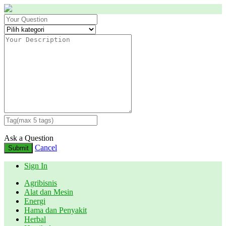
Ask a Question
Cancel
Submit
Sign In
Agribisnis
Alat dan Mesin
Energi
Hama dan Penyakit
Herbal