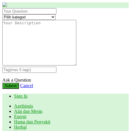
Ask a Question
Cancel
Submit
Sign In
Agribisnis
Alat dan Mesin
Energi
Hama dan Penyakit
Herbal