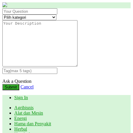
Ask a Question
Cancel
Submit
Sign In
Agribisnis
Alat dan Mesin
Energi
Hama dan Penyakit
Herbal