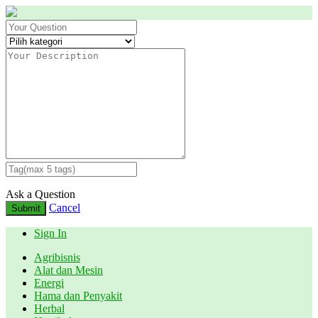
Ask a Question
Cancel
Submit
Sign In
Agribisnis
Alat dan Mesin
Energi
Hama dan Penyakit
Herbal