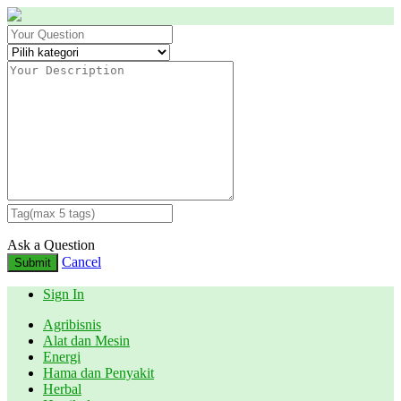
Ask a Question
Cancel
Submit
Sign In
Agribisnis
Alat dan Mesin
Energi
Hama dan Penyakit
Herbal