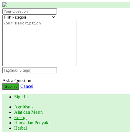
Ask a Question
Cancel
Submit
Sign In
Agribisnis
Alat dan Mesin
Energi
Hama dan Penyakit
Herbal