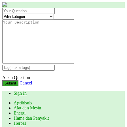
Ask a Question
Cancel
Submit
Sign In
Agribisnis
Alat dan Mesin
Energi
Hama dan Penyakit
Herbal