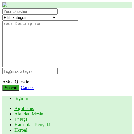
Ask a Question
Cancel
Submit
Sign In
Agribisnis
Alat dan Mesin
Energi
Hama dan Penyakit
Herbal