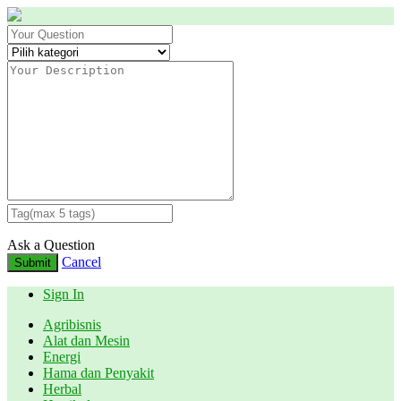
Ask a Question
Cancel
Submit
Sign In
Agribisnis
Alat dan Mesin
Energi
Hama dan Penyakit
Herbal