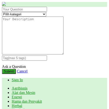
Ask a Question
Cancel
Submit
Sign In
Agribisnis
Alat dan Mesin
Energi
Hama dan Penyakit
Herbal