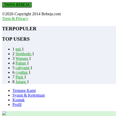
TANYA BEBEJA
©2026 Copyright 2014 Bebeja.com
Term & Privacy
TERPOPULER
TOP USERS
1
tuti
1
2
Sembodo
1
3
Wanara
1
4
Palupi
1
5
cahyanti
1
6
cynthia
1
7
Pipit
1
8
Jajang
1
Tentang Kami
Syarat & Ketentuan
Kontak
Profil