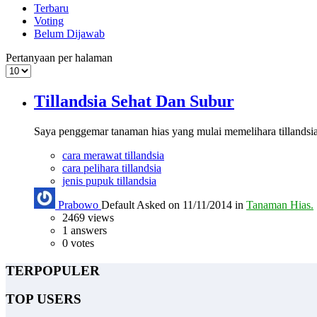
Terbaru
Voting
Belum Dijawab
Pertanyaan per halaman
Tillandsia Sehat Dan Subur
Saya penggemar tanaman hias yang mulai memelihara tillandsia
cara merawat tillandsia
cara pelihara tillandsia
jenis pupuk tillandsia
Prabowo
Default
Asked on 11/11/2014 in
Tanaman Hias.
2469
views
1
answers
0
votes
TERPOPULER
TOP USERS