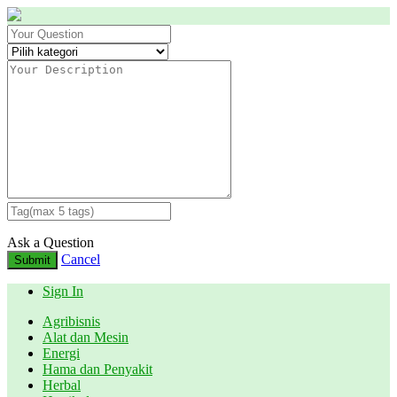
Ask a Question
Cancel
Submit
Sign In
Agribisnis
Alat dan Mesin
Energi
Hama dan Penyakit
Herbal