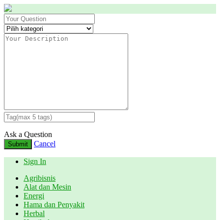
Ask a Question
Cancel
Submit
Sign In
Agribisnis
Alat dan Mesin
Energi
Hama dan Penyakit
Herbal