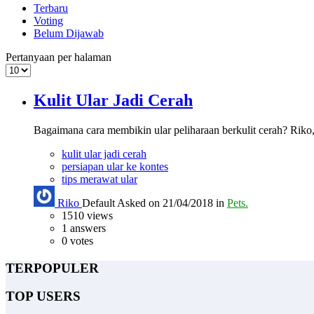
Terbaru
Voting
Belum Dijawab
Pertanyaan per halaman
Kulit Ular Jadi Cerah
Bagaimana cara membikin ular peliharaan berkulit cerah? Riko,
kulit ular jadi cerah
persiapan ular ke kontes
tips merawat ular
Riko
Default
Asked on 21/04/2018 in
Pets.
1510
views
1
answers
0
votes
TERPOPULER
TOP USERS