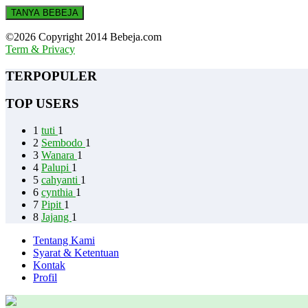
TANYA BEBEJA
©2026 Copyright 2014 Bebeja.com
Term & Privacy
TERPOPULER
TOP USERS
1
tuti
1
2
Sembodo
1
3
Wanara
1
4
Palupi
1
5
cahyanti
1
6
cynthia
1
7
Pipit
1
8
Jajang
1
Tentang Kami
Syarat & Ketentuan
Kontak
Profil