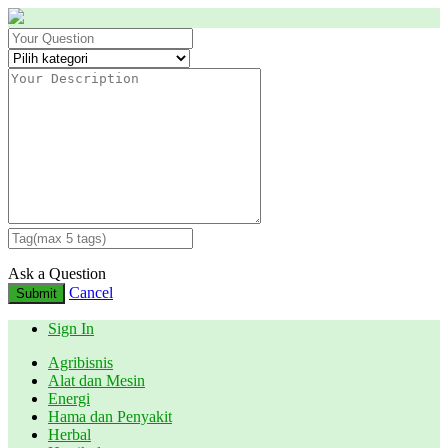
Ask a Question
Cancel
Submit
Sign In
Agribisnis
Alat dan Mesin
Energi
Hama dan Penyakit
Herbal