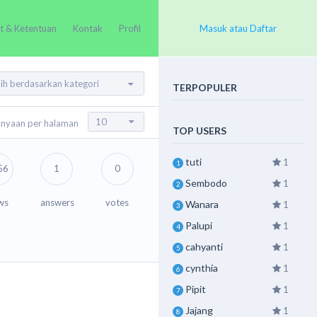
t & Ketentuan
Kontak
Profil
Masuk atau Daftar
TERPOPULER
anyaan per halaman
TOP USERS
tuti
1
1
56
1
0
Sembodo
1
2
ws
answers
votes
Wanara
1
3
Palupi
1
4
cahyanti
1
5
cynthia
1
6
Pipit
1
7
Jajang
1
8