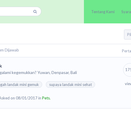
Tentang Kami
Syara
um Dijawab
Pert
k
17
galami kegemukkan? Yuwan, Denpasar, Bali
vie
egah landak mini gemuk
supaya landak mini sehat
Asked on 08/01/2017 in
Pets.