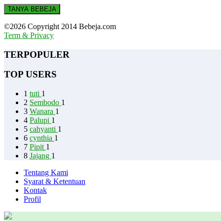
TANYA BEBEJA
©2026 Copyright 2014 Bebeja.com
Term & Privacy
TERPOPULER
TOP USERS
1
tuti
1
2
Sembodo
1
3
Wanara
1
4
Palupi
1
5
cahyanti
1
6
cynthia
1
7
Pipit
1
8
Jajang
1
Tentang Kami
Syarat & Ketentuan
Kontak
Profil