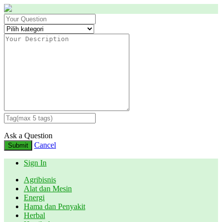
Ask a Question
Cancel
Submit
Sign In
Agribisnis
Alat dan Mesin
Energi
Hama dan Penyakit
Herbal