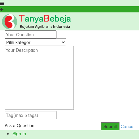
Ask a Question
Submit
Cancel
Sign In