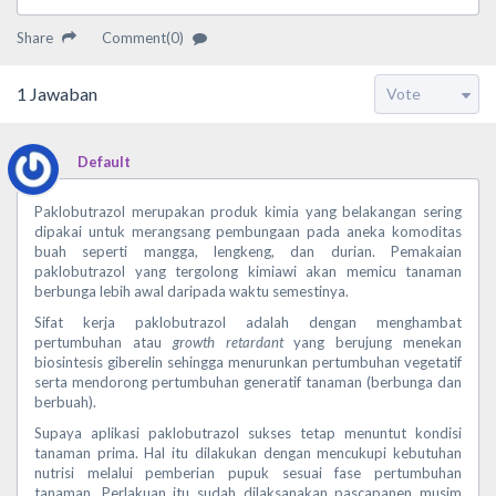
Share
Comment(0)
1
Jawaban
Default
Paklobutrazol merupakan produk kimia yang belakangan sering
dipakai untuk merangsang pembungaan pada aneka komoditas
buah seperti mangga, lengkeng, dan durian. Pemakaian
paklobutrazol yang tergolong kimiawi akan memicu tanaman
berbunga lebih awal daripada waktu semestinya.
Sifat kerja paklobutrazol adalah dengan menghambat
pertumbuhan atau
growth retardant
yang berujung menekan
biosintesis giberelin sehingga menurunkan pertumbuhan vegetatif
serta mendorong pertumbuhan generatif tanaman (berbunga dan
berbuah).
Supaya aplikasi paklobutrazol sukses tetap menuntut kondisi
tanaman prima. Hal itu dilakukan dengan mencukupi kebutuhan
nutrisi melalui pemberian pupuk sesuai fase pertumbuhan
tanaman. Perlakuan itu sudah dilaksanakan pascapanen musim