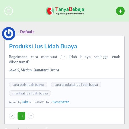
Default
Produksi Jus Lidah Buaya
Bagaimana cara membuat jus lidah buaya sehingga enak
dikonsumsi?
Jaka S, Medan, Sumatera Utara
cara olah lidah buaya
cara produksi jus lidah buaya
manfaat jus lidah buaya
Jaka
Kesehatan
Asked by
on 07/06/2016 in
.
0