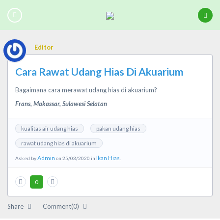
Editor
Cara Rawat Udang Hias Di Akuarium
Bagaimana cara merawat udang hias di akuarium?
Frans, Makassar, Sulawesi Selatan
kualitas air udang hias
pakan udang hias
rawat udang hias di akuarium
Admin
Ikan Hias
Asked by
on 25/03/2020 in
.
0
Share
Comment(0)