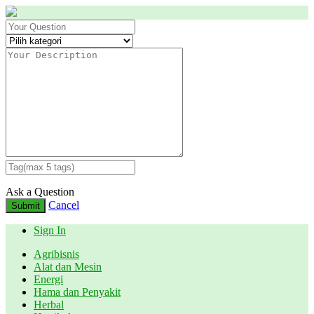
Ask a Question
Cancel
Submit
Sign In
Agribisnis
Alat dan Mesin
Energi
Hama dan Penyakit
Herbal