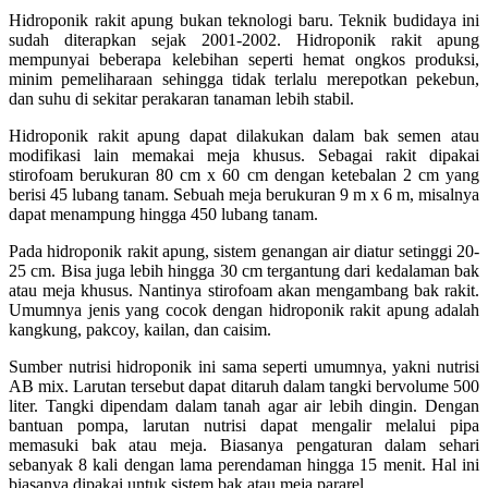
Hidroponik rakit apung bukan teknologi baru. Teknik budidaya ini
sudah diterapkan sejak 2001-2002. Hidroponik rakit apung
mempunyai beberapa kelebihan seperti hemat ongkos produksi,
minim pemeliharaan sehingga tidak terlalu merepotkan pekebun,
dan suhu di sekitar perakaran tanaman lebih stabil.
Hidroponik rakit apung dapat dilakukan dalam bak semen atau
modifikasi lain memakai meja khusus. Sebagai rakit dipakai
stirofoam berukuran 80 cm x 60 cm dengan ketebalan 2 cm yang
berisi 45 lubang tanam. Sebuah meja berukuran 9 m x 6 m, misalnya
dapat menampung hingga 450 lubang tanam.
Pada hidroponik rakit apung, sistem genangan air diatur setinggi 20-
25 cm. Bisa juga lebih hingga 30 cm tergantung dari kedalaman bak
atau meja khusus. Nantinya stirofoam akan mengambang bak rakit.
Umumnya jenis yang cocok dengan hidroponik rakit apung adalah
kangkung, pakcoy, kailan, dan caisim.
Sumber nutrisi hidroponik ini sama seperti umumnya, yakni nutrisi
AB mix. Larutan tersebut dapat ditaruh dalam tangki bervolume 500
liter. Tangki dipendam dalam tanah agar air lebih dingin. Dengan
bantuan pompa, larutan nutrisi dapat mengalir melalui pipa
memasuki bak atau meja. Biasanya pengaturan dalam sehari
sebanyak 8 kali dengan lama perendaman hingga 15 menit. Hal ini
biasanya dipakai untuk sistem bak atau meja pararel.