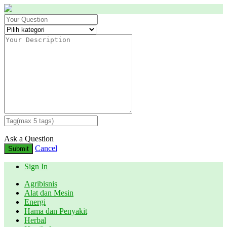
Ask a Question
Cancel
Submit
Sign In
Agribisnis
Alat dan Mesin
Energi
Hama dan Penyakit
Herbal