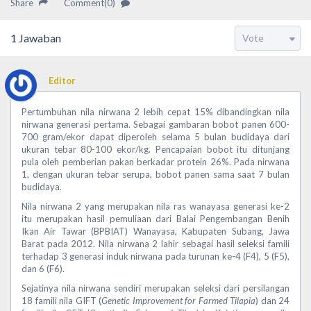
Share
Comment(0)
1
Jawaban
Editor
Pertumbuhan nila nirwana 2 lebih cepat 15% dibandingkan nila
nirwana generasi pertama. Sebagai gambaran bobot panen 600-
700 gram/ekor dapat diperoleh selama 5 bulan budidaya dari
ukuran tebar 80-100 ekor/kg. Pencapaian bobot itu ditunjang
pula oleh pemberian pakan berkadar protein 26%. Pada nirwana
1, dengan ukuran tebar serupa, bobot panen sama saat 7 bulan
budidaya.
Nila nirwana 2 yang merupakan nila ras wanayasa generasi ke-2
itu merupakan hasil pemuliaan dari Balai Pengembangan Benih
Ikan Air Tawar (BPBIAT) Wanayasa, Kabupaten Subang, Jawa
Barat pada 2012. Nila nirwana 2 lahir sebagai hasil seleksi famili
terhadap 3 generasi induk nirwana pada turunan ke-4 (F4), 5 (F5),
dan 6 (F6).
Sejatinya nila nirwana sendiri merupakan seleksi dari persilangan
18 famili nila GIFT (
Genetic Improvement for Farmed Tilapia
) dan 24