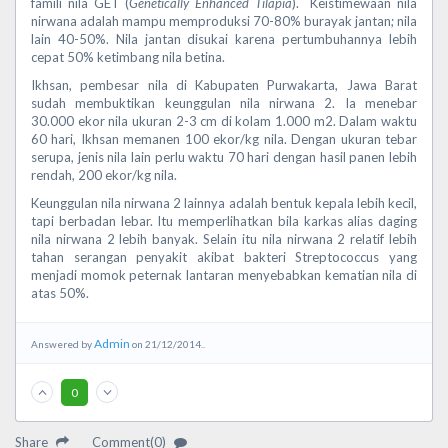
famili nila GET (
Genetically Enhanced Tilapia
). Keistimewaan nila
nirwana adalah mampu memproduksi 70-80% burayak jantan; nila
lain 40-50%. Nila jantan disukai karena pertumbuhannya lebih
cepat 50% ketimbang nila betina.
Ikhsan, pembesar nila di Kabupaten Purwakarta, Jawa Barat
sudah membuktikan keunggulan nila nirwana 2. Ia menebar
30.000 ekor nila ukuran 2-3 cm di kolam 1.000 m2. Dalam waktu
60 hari, Ikhsan memanen 100 ekor/kg nila. Dengan ukuran tebar
serupa, jenis nila lain perlu waktu 70 hari dengan hasil panen lebih
rendah, 200 ekor/kg nila.
Keunggulan nila nirwana 2 lainnya adalah bentuk kepala lebih kecil,
tapi berbadan lebar. Itu memperlihatkan bila karkas alias daging
nila nirwana 2 lebih banyak. Selain itu nila nirwana 2 relatif lebih
tahan serangan penyakit akibat bakteri Streptococcus yang
menjadi momok peternak lantaran menyebabkan kematian nila di
atas 50%.
Admin
Answered by
on 21/12/2014..
0
Share
Comment(0)