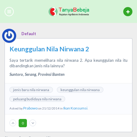
Default
Keunggulan Nila Nirwana 2
Saya tertarik memelihara nila nirwana 2. Apa keunggulan nila itu
dibandingkan jenis nila lainnya?
Suntoro, Serang, Provinsi Banten
jenis baru nila nirwana
keunggulan nila nirwana
peluang budidaya nila nirwana
Prabowo
Ikan Konsumsi
Asked by
on 21/12/2014 in
.
0