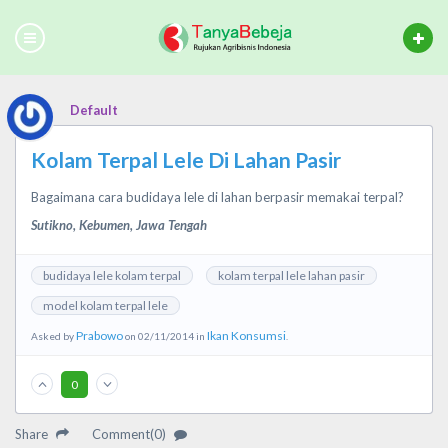
Default
Kolam Terpal Lele Di Lahan Pasir
Bagaimana cara budidaya lele di lahan berpasir memakai terpal?
Sutikno, Kebumen, Jawa Tengah
budidaya lele kolam terpal
kolam terpal lele lahan pasir
model kolam terpal lele
Prabowo
Ikan Konsumsi
Asked by
on 02/11/2014 in
.
0
Share
Comment(0)