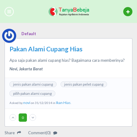
Default
Pakan Alami Cupang Hias
Apa saja pakan alami cupang hias? Bagaimana cara memberinya?
Novi, Jakarta Barat
jenis pakan alami cupang
jenis pakan pelet cupang
pilih pakan alami cupang
novi
Ikan Hias
Asked by
on 31/12/2014 in
.
0
Share
Comment(0)