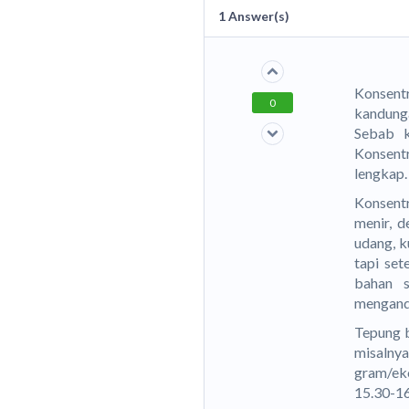
1
Answer(s)
Konsentr
0
kandung
Sebab k
Konsent
lengkap.
Konsentr
menir, d
udang, k
tapi set
bahan s
mengandu
Tepung 
misalny
gram/ek
15.30-16