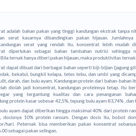
at adalah bahan pakan yang tinggi kandungan ekstrak tanpa ni
an serat kasarnya dibandingkan pakan hijauan. Jumlahnya
andungan serat yang rendah itu, konsentrat lebih mudah di
rat diperlukan sebagai bahan tambahan nutrisi sehingga nu
 Bila ternak hanya diberi pakan hijauan, maka produktivitas ternak
at dapat dibuat dari berbagai bahan seperti biji-bijian (jagung gil
edak, bekatul, bungkil kelapa, tetes tebu, dan umbi yang dicam
ulit, darah, dan bulu ayam. Kandungan protein dari bahan-bahan 
elah diolah jadi konsentrat, kandungan proteinnya tetap. Itu b
egar yang tergantung kualitas dan cara penanganan bahan
ng protein kasar sebesar 42,5%, tepung bulu ayam 83,74% , dan t
bulu ayam dapat diberikan hingga maksimal 40% dari protein ra
a, dosisnya 10% protein ransum. Dengan dosis itu, bobot d
or/hari. Peternak bisa memberikan pakan konsentrat sebany
.00 sebagai pakan selingan.