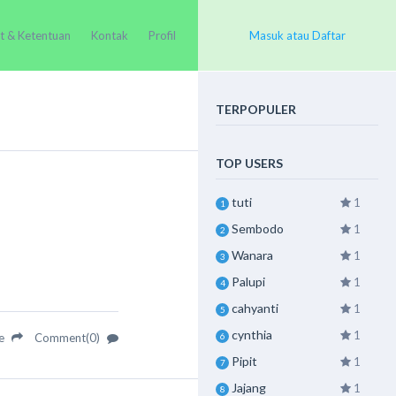
t & Ketentuan
Kontak
Profil
Masuk atau Daftar
TERPOPULER
TOP USERS
tuti
1
1
Sembodo
1
2
Wanara
1
3
Palupi
1
4
cahyanti
1
5
cynthia
1
6
re
Comment(0)
Pipit
1
7
Jajang
1
8