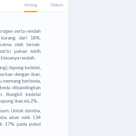
Voting
Oldest
trogen serta rendah
 kurang dari 18%.
cerna oleh ternak.
trisi pakan lebih
 biasanya rendah.
ing), tepung kedelai,
purkan dengan ikan,
itu memang berbeda,
erbeda dibandingkan
. Bungkil kedelai
epung ikan 66,2% .
nsum. Untuk domba,
omba akan naik 134
ak 17% pada pukul