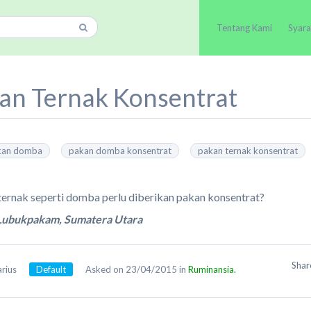
Tentang Kami
Syara
an Ternak Konsentrat
akan domba
pakan domba konsentrat
pakan ternak konsentrat
ernak seperti domba perlu diberikan pakan konsentrat?
 Lubukpakam, Sumatera Utara
Sha
arius
Default
Asked on 23/04/2015 in
Ruminansia.