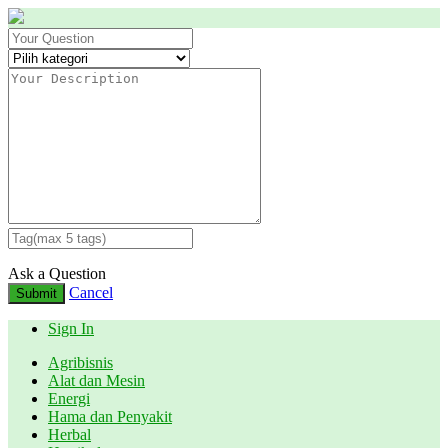
Ask a Question
Cancel
Submit
Sign In
Agribisnis
Alat dan Mesin
Energi
Hama dan Penyakit
Herbal