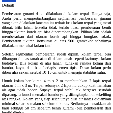
Default
Pembesaran gurami dapat dilakukan di kolam terpal. Hanya saja,
Anda perlu mempertimbangkan segmentasi pembesaran gurami
yang akan dilakukan lantaran itu terkait luas kolam terpal yang mesti
dibuat. Bila lahan tersedia tidak terlalu luas, pembesaran benih
hingga ukuran korek api bisa dipertimbangkan. Pilihan lain adalah
membesarkan dari ukuran korek api hingga bungkus rokok.
Pembesaran ukuran konsumsi di atas 500 gram/ekor sebaiknya
dilakukan memakai kolam tanah.
Setelah segmentasi pembesaran sudah dipilih, kolam terpal bisa
dibangun di atas tanah atau di dalam tanah seperti lazimnya kolam
budidaya. Bila kolam di atas tanah, gunakan rangka kolam dari
bambu, kayu, dan bata berlapis semen tipis. Dasar kolam perlu
diberi alas sekam setebal 10-15 cm untuk menjaga stabilitas suhu.
Untuk kolam berukuran 4 m x 2 m membutuhkan 2 lapis terpal
ukuran 5 m x 3 m. Terpal sebanyak 2 lapis itu cukup kuat menahan
air agar tidak bocor. Supaya terpal stabil tak bergeser sesudah
dipasang, ia kunci memakai bambu yang ditangkupkan di sekeliling
atas rangka. Kolam yang siap selanjutnya diisi air lantas didiamkan
minimal sehari semalam sebelum dikuras. Berikutnya masukkan air
baru setinggi 50 cm sebelum benih gurami (bila pembesaran dari
benih) ditebar.