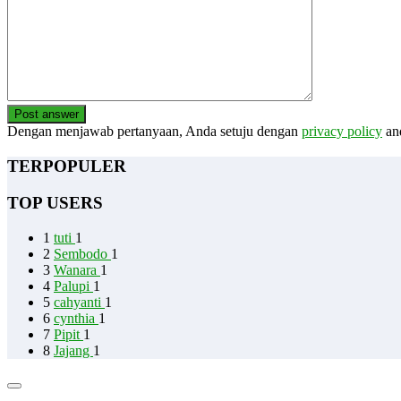
Post answer
Dengan menjawab pertanyaan, Anda setuju dengan
privacy policy
an
TERPOPULER
TOP USERS
1
tuti
1
2
Sembodo
1
3
Wanara
1
4
Palupi
1
5
cahyanti
1
6
cynthia
1
7
Pipit
1
8
Jajang
1