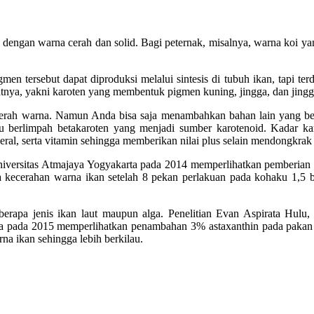
an warna cerah dan solid. Bagi peternak, misalnya, warna koi yang p
men tersebut dapat diproduksi melalui sintesis di tubuh ikan, tapi terd
tnya, yakni karoten yang membentuk pigmen kuning, jingga, dan jing
cerah warna. Namun Anda bisa saja menambahkan bahan lain yang be
tu berlimpah betakaroten yang menjadi sumber karotenoid. Kadar ka
ineral, serta vitamin sehingga memberikan nilai plus selain mendongkrak
Universitas Atmajaya Yogyakarta pada 2014 memperlihatkan pemberian
erahan warna ikan setelah 8 pekan perlakuan pada kohaku 1,5 bulan
eberapa jenis ikan laut maupun alga. Penelitian Evan Aspirata Hu
ara pada 2015 memperlihatkan penambahan 3% astaxanthin pada pakan 
na ikan sehingga lebih berkilau.