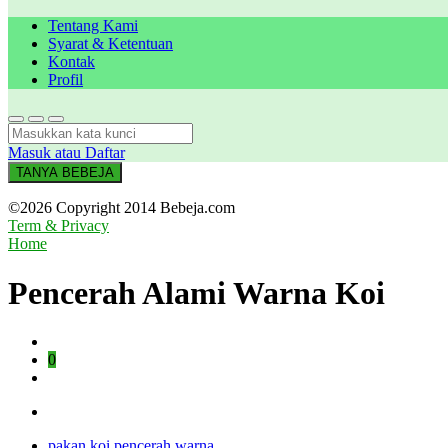
Tentang Kami
Syarat & Ketentuan
Kontak
Profil
Masuk atau Daftar
TANYA BEBEJA
©2026 Copyright 2014 Bebeja.com
Term & Privacy
Home
Pencerah Alami Warna Koi
0
pakan koi pencerah warna