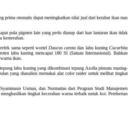
rima otomatis dapat meningkatkan nilai jual dari kerabat ikan mas
apat pula pigmen lain yang perlu diasup dari luar lantaran ikan tidak
ga kemerahan.
refek sama seperti wortel
Daucus carota
dan labu kuning
Cucurbita
roten labu kuning mencapai 180 SI (Satuan Internasional). Bahkan
 warna ikan.
 tepung labu kuning yang dikombinasi tepung Azolla pinnata masing-
 yang dianalisis memakai alat color raider untuk melihat tingkat
lu, Syammaun Usman, dan Nurmatias dari Program Studi Manajemen
menghasilkan tingkat kecerahan warna terbaik untuk koi. Pemberian