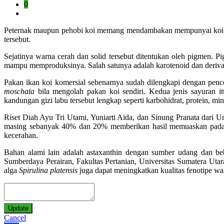
0
Peternak maupun pehobi koi memang mendambakan mempunyai koi deng
tersebut.
Sejatinya warna cerah dan solid tersebut ditentukan oleh pigmen. Pig
mampu memproduksinya. Salah satunya adalah karotenoid dan deriva
Pakan ikan koi komersial sebenarnya sudah dilengkapi dengan pen
moschata
bila mengolah pakan koi sendiri. Kedua jenis sayuran i
kandungan gizi labu tersebut lengkap seperti karbohidrat, protein, m
Riset Diah Ayu Tri Utami, Yuniarti Aida, dan Sinung Pranata dari 
masing sebanyak 40% dan 20% memberikan hasil memuaskan pada kec
kecerahan.
Bahan alami lain adalah astaxanthin dengan sumber udang dan b
Sumberdaya Perairan, Fakultas Pertanian, Universitas Sumatera Ut
alga
Spirulina platensis
juga dapat meningkatkan kualitas fenotipe war
Update
Cancel