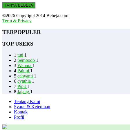
TANYA BEBEJA
©2026 Copyright 2014 Bebeja.com
Term & Privacy
TERPOPULER
TOP USERS
1
tuti
1
2
Sembodo
1
3
Wanara
1
4
Palupi
1
5
cahyanti
1
6
cynthia
1
7
Pipit
1
8
Jajang
1
Tentang Kami
Syarat & Ketentuan
Kontak
Profil