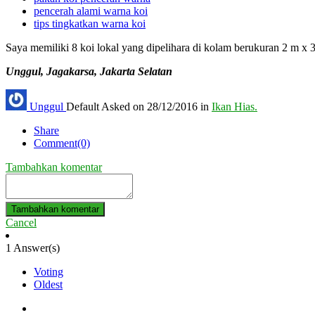
pencerah alami warna koi
tips tingkatkan warna koi
Saya memiliki 8 koi lokal yang dipelihara di kolam berukuran 2 m x
Unggul, Jagakarsa, Jakarta Selatan
Unggul
Default
Asked on 28/12/2016 in
Ikan Hias.
Share
Comment(0)
Tambahkan komentar
Tambahkan komentar
Cancel
1
Answer(s)
Voting
Oldest