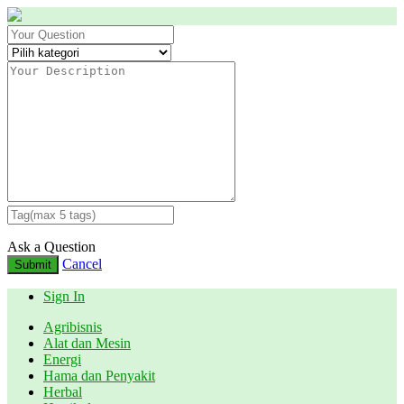
Ask a Question
Cancel
Submit
Sign In
Agribisnis
Alat dan Mesin
Energi
Hama dan Penyakit
Herbal