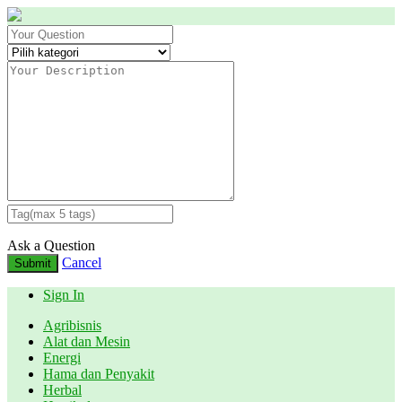
Ask a Question
Cancel
Submit
Sign In
Agribisnis
Alat dan Mesin
Energi
Hama dan Penyakit
Herbal